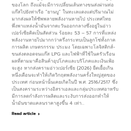
ของโลก ถึงแม้จะมีการเปลี่ยนเส้นทางขนส่งผ่านท่อ
แก๊สไปยังท่าเรือ “ยานบู” ในทะเลแดงแต่ปริมาณไม่
มากส่งผลให้ซัพพลายพลังงานหายไป ประเทศไทย
พึ่งพาแหล่งน้ำมันจากตะวันออกกลางซึ่งอยู่ในอ่าว
เปอร์เซียคิดเป็นสัดส่วน ร้อยละ 53 – 57 การที่แหล่ง
พลังงานหายไปมากกว่าครึ่งกระทบเป็นลูกโซ่ทั้งภาค
การผลิต เกษตรกรรม ประมง โดยเฉพาะโลจิสติกส์-
ขนส่งตลอดจนแก๊ส LPG และไฟฟ้าที่ใช้ในครัวเรือน
ผลที่ตามมาคือสินค้าอุปโภคและบริโภคและเงินเฟ้อ
จะสูง หากส่งครามอ่าวเปอร์เซีย (2026) ยืดเยื้อเกิน
หนึ่งเดือนจะทำให้เกิดวิกฤตพลังงานครั้งใหญ่สุดของ
ประเทศ ก่อนหน้านั้นเคยเกิดในปี พ.ศ. 2516/2517 ซึ่ง
เป็นสงครามระหว่างอิสราเอลและกลุ่มประเทศอาหรับ
มีการลดกำลังการผลิตและระงับการส่งออกทำให้
น้ำมันขาดแคลนราคาสูงขึ้น 4 เท่า…
Read article