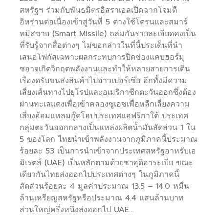
สหรัฐฯ ร่วมกับพันธมิตรอิสราเอลเปิดฉากโจมตี
อิหร่านต่อเนื่องเข้าสู่วันที่ 5 ต่างใช้โดรนและสมาร์
ทมิสซาย (Smart Missile) ถล่มกันรายละเอียดคงเป็น
ที่รับรู้จากสื่อต่างๆ ไม่ขอกล่าวในที่นี้ประเด็นที่นำ
เสนอโฟกัสเฉพาะผลกระทบการปิดช่องแคบฮอร์มุ
ซอาจเกิดวิกฤตพลังงานและทำให้หลายสายการเดิน
เรืองดรับขนส่งสินค้าไปอ่าวเปอร์เซีย อีกทั้งมีความ
เสี่ยงเส้นทางไปยุโรปและอเมริกาซีกตะวันออกซึ่งต้อง
ผ่านทะเลแดงเพื่อเข้าคลองซูเอชเพื่อหลีกเลี่ยงความ
เสี่ยงอ้อมแหลมกู๊ดโฮปประเทศแอฟริกาใต้ ประเทศ
กลุ่มตะวันออกกลางเป็นแหล่งผลิตน้ำมันสัดส่วน 1 ใน
5 ของโลก ไทยนำเข้าพลังงานจากภูมิภาคนี้ประมาณ
ร้อยละ 53 เป็นการนำเข้าจากประเทศสหรัฐอาหรับเอ
มิเรตส์ (UAE) เป็นหลักตามด้วยซาอุดิอาระเบีย ขณะ
เดียวกันไทยส่งออกไปประเทศต่างๆ ในภูมิภาคนี้
สัดส่วนร้อยละ 4 มูลค่าประมาณ 13.5 – 14.0 หมื่น
ล้านเหรียญสหรัฐหรือประมาณ 4.4 แสนล้านบาท
ส่วนใหญ่ครึ่งหนึ่งส่งออกไป UAE…