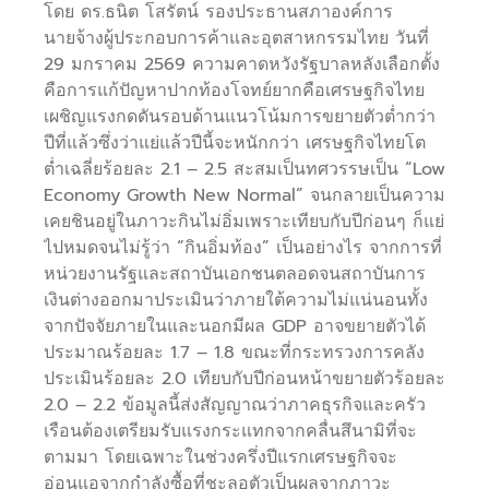
โดย ดร.ธนิต โสรัตน์ รองประธานสภาองค์การ
นายจ้างผู้ประกอบการค้าและอุตสาหกรรมไทย วันที่
29 มกราคม 2569 ความคาดหวังรัฐบาลหลังเลือกตั้ง
คือการแก้ปัญหาปากท้องโจทย์ยากคือเศรษฐกิจไทย
เผชิญแรงกดดันรอบด้านแนวโน้มการขยายตัวต่ำกว่า
ปีที่แล้วซึ่งว่าแย่แล้วปีนี้จะหนักกว่า เศรษฐกิจไทยโต
ต่ำเฉลี่ยร้อยละ 2.1 – 2.5 สะสมเป็นทศวรรษเป็น “Low
Economy Growth New Normal” จนกลายเป็นความ
เคยชินอยู่ในภาวะกินไม่อิ่มเพราะเทียบกับปีก่อนๆ ก็แย่
ไปหมดจนไม่รู้ว่า “กินอิ่มท้อง” เป็นอย่างไร จากการที่
หน่วยงานรัฐและสถาบันเอกชนตลอดจนสถาบันการ
เงินต่างออกมาประเมินว่าภายใต้ความไม่แน่นอนทั้ง
จากปัจจัยภายในและนอกมีผล GDP อาจขยายตัวได้
ประมาณร้อยละ 1.7 – 1.8 ขณะที่กระทรวงการคลัง
ประเมินร้อยละ 2.0 เทียบกับปีก่อนหน้าขยายตัวร้อยละ
2.0 – 2.2 ข้อมูลนี้ส่งสัญญาณว่าภาคธุรกิจและครัว
เรือนต้องเตรียมรับแรงกระแทกจากคลื่นสึนามิที่จะ
ตามมา โดยเฉพาะในช่วงครึ่งปีแรกเศรษฐกิจจะ
อ่อนแอจากกำลังซื้อที่ชะลอตัวเป็นผลจากภาวะ