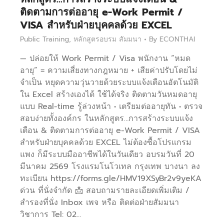
ติดตามการต่ออายุ e-Work Permit /
VISA สำหรับฝ่ายบุคคลด้วย EXCEL
Public Training
,
หลักสูตรอบรม สัมมนา
By
ECONTHAI
— ปล่อยให้ Work Permit / Visa พนักงาน “หมด
อายุ” = ความเสี่ยงทางกฎหมาย + เสียค่าปรับโดยไม่
จำเป็น หยุดความวุ่นวายด้วยระบบแจ้งเตือนอัตโนมัติ
ใน Excel สร้างเองได้ ใช้ได้จริง ติดตามวันหมดอายุ
แบบ Real-time รู้ล่วงหน้า • เตรียมต่ออายุทัน • ตรวจ
สอบง่ายทั้งองค์กร ในหลักสูตร…การสร้างระบบแจ้ง
เตือน & ติดตามการต่ออายุ e-Work Permit / VISA
สำหรับฝ่ายบุคคลด้วย EXCEL ไม่ต้องซื้อโปรแกรม
แพง ก็มีระบบมืออาชีพได้ในวันเดียว อบรมวันที่ 20
มีนาคม 2569 โรงแรมโนโวเทล กรุงเทพ บางนา ลง
ทะเบียน https://forms.gle/HMV19XSyBr2v9yeKA
ด่วน ที่นั่งจำกัด 📩 สอบถามรายละเอียดเพิ่มเติม /
สำรองที่นั่ง Inbox เพจ หรือ ติดต่อฝ่ายสัมมนา
วิชาการ Tel: 02…