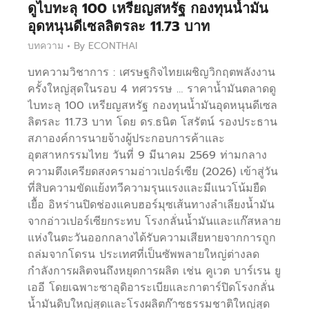
ดูไบทะลุ 100 เหรียญสหรัฐ กองทุนน้ำมัน
อุดหนุนดีเซลลิตรละ 11.73 บาท
บทความ
By
ECONTHAI
บทความวิชาการ : เศรษฐกิจไทยเผชิญวิกฤตพลังงาน
ครั้งใหญ่สุดในรอบ 4 ทศวรรษ … ราคาน้ำมันตลาดดู
ไบทะลุ 100 เหรียญสหรัฐ กองทุนน้ำมันอุดหนุนดีเซล
ลิตรละ 11.73 บาท โดย ดร.ธนิต โสรัตน์ รองประธาน
สภาองค์การนายจ้างผู้ประกอบการค้าและ
อุตสาหกรรมไทย วันที่ 9 มีนาคม 2569 ท่ามกลาง
ความตึงเครียดสงครามอ่าวเปอร์เซีย (2026) เข้าสู่วัน
ที่สิบความขัดแย้งทวีความรุนแรงและมีแนวโน้มยืด
เยื้อ อิหร่านปิดช่องแคบฮอร์มุซเส้นทางลำเลียงน้ำมัน
จากอ่าวเปอร์เซียกระทบ โรงกลั่นน้ำมันและแก๊สหลาย
แห่งในตะวันออกกลางได้รับความเสียหายจากการถูก
ถล่มจากโดรน ประเทศที่เป็นซัพพลายใหญ่ต่างลด
กำลังการผลิตจนถึงหยุดการผลิต เช่น คูเวต บาร์เรน ยู
เออี โดยเฉพาะซาอุดิอาระเบียและกาตาร์ปิดโรงกลั่น
น้ำมันดิบใหญ่สุดและโรงผลิตก๊าซธรรมชาติใหญ่สุด