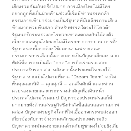
เสียงรวมกันเกินครึ่งไปมาก การเมืองไทยไม่มีใคร
อยากถูกทิ้งเป็นฝ่ายค้านช่วงนี้เริ่มมีข่าวพรรคกล้า
ธรรมอาจเข้ามาร่วมจะเป็นรัฐบาลที่มีเสถียรภาพเสียง
ข้างมากท่วมท้นสภา สำหรับพรรคใดจะได้โควต้า
รัฐมนตรีกระทรวงอะไรพวกเขาคงตกลงกันได้ลงตัว
เนื่องจากลงทุนไปเยอะไม่มีใครอยากตกขบวน การตั้ง
รัฐบาลรอบนี้อาจต้องใช้เวลานานเพราะคณะ
กรรมการการเลือกตั้งอาจกลายเป็นปัญหาเสียเอง ฉาก
ทัศน์ที่ควรจะเป็นคือ “กกต.”ภารกิจเร่งตรวจสอบ
ประกาศรับรอง ส.ส. หลังจากนั้นประเทศไทยจะได้
รัฐบาล หากเป็นไปตามที่คาด “Dream Team” คงไม่
พ้นคุณเอกนิติ – คุณศุภจี – คุณสีหศักดิ์ แต่ละท่าน
ควบรองนายกและกระทรวงสำคัญเพื่อเดินหน้า
ประเทศไปตามโรดแมป ปัญหาของประเทศรอแก้มี
มากมายทั้งด้านเศรษฐกิจซึ่งกำลังซื้ออ่อนแอจากสภาพ
คล่อง ปัญหาเศรษฐกิจโลกที่ไม่เอื้ออาจกระทบส่งออก
เกี่ยวข้องกับการจ้างงานหลักของประเทศรวมถึง
ปัญหาความมั่นคงชายแดนด้านกัมพูชาคงไม่จบยังเลีย