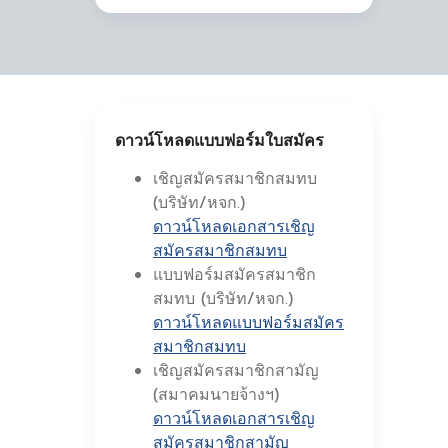
ดาวน์โหลดแบบฟอร์มใบสมัคร
เชิญสมัครสมาชิกสมทบ
(บริษัท/หจก.)
ดาวน์โหลดเอกสารเชิญ
สมัครสมาชิกสมทบ
แบบฟอร์มสมัครสมาชิก
สมทบ (บริษัท/หจก.)
ดาวน์โหลดแบบฟอร์มสมัคร
สมาชิกสมทบ
เชิญสมัครสมาชิกสามัญ
(สมาคมนายจ้างฯ)
ดาวน์โหลดเอกสารเชิญ
สมัครสมาชิกสามัญ