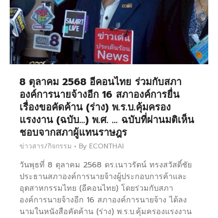
8 ตุลาคม 2568 อีคอนไทย ร่วมกับสภา
องค์การนายจ้างอีก 16 สภาองค์การยื่น
เรื่องขอคัดค้าน (ร่าง) พ.ร.บ.คุ้มครอง
แรงงาน (ฉบับ…) พ.ศ. … ฉบับที่ผ่านมติเห็น
ชอบจากสภาผู้แทนราษฎร
ข่าวสาร/กิจกรรม
By
ECONTHAI
วันพุธที่ 8 ตุลาคม 2568 ดร.เนาวรัตน์ ทรงสวัสดิ์ชัย
ประธานสภาองค์การนายจ้างผู้ประกอบการค้าและ
อุตสาหกรรมไทย (อีคอนไทย) โดยร่วมกับสภา
องค์การนายจ้างอีก 16 สภาองค์การนายจ้าง ได้ลง
นามในหนังสือคัดค้าน (ร่าง) พ.ร.บ.คุ้มครองแรงงาน