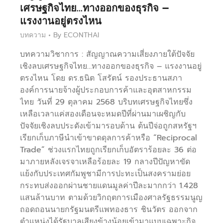
เศรษฐกิจไทย…ทางออกของธุรกิจ –
แรงงานอยู่ตรงไหน
บทความ
By
ECONTHAI
บทความวิชาการ : สัญญาณความเสี่ยงภายใต้ปัจจัย
เชิงลบเศรษฐกิจไทย…ทางออกของธุรกิจ – แรงงานอยู่
ตรงไหน โดย ดร.ธนิต โสรัตน์ รองประธานสภา
องค์การนายจ้างผู้ประกอบการค้าและอุตสาหกรรม
ไทย วันที่ 29 ตุลาคม 2568 บริบทเศรษฐกิจไทยซึ่ง
เหลือเวลาแค่สองเดือนจะหมดปีที่ผ่านมาเผชิญกับ
ปัจจัยเชิงลบประดังเข้ามารอบด้าน ต้นปีจ่อถูกสหรัฐฯ
เรียกเก็บภาษีนำเข้าขาดดุลการค้าหรือ “Reciprocal
Trade” ช่วงแรกไทยถูกเรียกเก็บอัตราร้อยละ 36 ต่อ
มาภายหลังเจรจาเหลือร้อยละ 19 กลางปีปัญหาขัด
แย้งกับประเทศกัมพูชามีการปะทะเป็นสงครามย่อย
กระทบส่งออกผ่านชายแดนมูลค่าปีละมากกว่า 1.428
แสนล้านบาท ตามด้วยวิกฤตการเมืองศาลรัฐธรรมนูญ
ถอดถอนนายกรัฐมนตรีแพทองธาร ชินวัตร ออกจาก
ตำแหน่งได้รัฐบาลเสียงข้างน้อยเข้ามาแบบเฉพาะกิจ