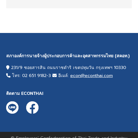
สภาองค์การนายจ้างผู้ประกอบการค้าและอุตสาหกรรมไทย (สคอท.)
231/9 ซอยสารสิน ถนนราชดำริ เขตปทุมวัน กรุงเทพฯ 10330
โทร: 02 651 9182-3
อีเมล์:
econ@econthai.com
ติดตาม ECONTHAI