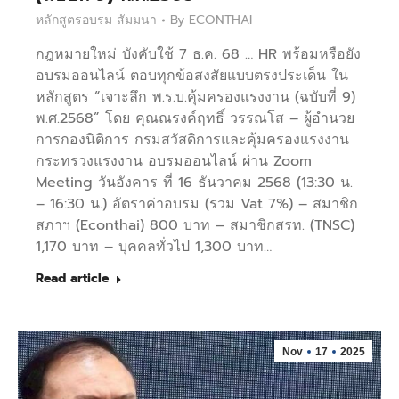
หลักสูตรอบรม สัมมนา
By
ECONTHAI
กฎหมายใหม่ บังคับใช้ 7 ธ.ค. 68 … HR พร้อมหรือยัง
อบรมออนไลน์ ตอบทุกข้อสงสัยแบบตรงประเด็น ใน
หลักสูตร “เจาะลึก พ.ร.บ.คุ้มครองแรงงาน (ฉบับที่ 9)
พ.ศ.2568” โดย คุณณรงค์ฤทธิ์ วรรณโส – ผู้อำนวย
การกองนิติการ กรมสวัสดิการและคุ้มครองแรงงาน
กระทรวงแรงงาน อบรมออนไลน์ ผ่าน Zoom
Meeting วันอังคาร ที่ 16 ธันวาคม 2568 (13:30 น.
– 16:30 น.) อัตราค่าอบรม (รวม Vat 7%) – สมาชิก
สภาฯ (Econthai) 800 บาท – สมาชิกสรท. (TNSC)
1,170 บาท – บุคคลทั่วไป 1,300 บาท…
Read article
Nov
17
2025