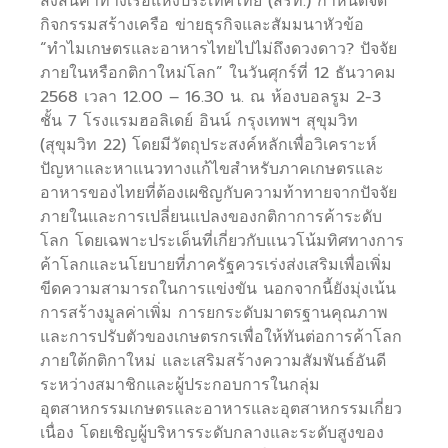
ส่งสินค้าทางเรือแห่งประเทศไทย (สรท.) กำหนดจัด
กิจกรรมสร้างเครือ ข่ายธุรกิจและสัมมนาหัวข้อ
“ทำไมเกษตรและอาหารไทยไปไม่ถึงดวงดาว? ปัจจัย
ภายในหรือกติกาใหม่โลก” ในวันศุกร์ที่ 12 ธันวาคม
2568 เวลา 12.00 – 16.30 น. ณ ห้องบอลรูม 2-3
ชั้น 7 โรงแรมฮอลิเดย์ อินน์ กรุงเทพฯ สุขุมวิท
(สุขุมวิท 22) โดยมีวัตถุประสงค์หลักเพื่อวิเคราะห์
ปัญหาและหาแนวทางแก้ไขสำหรับภาคเกษตรและ
อาหารของไทยที่ต้องเผชิญกับความท้าทายจากปัจจัย
ภายในและการเปลี่ยนแปลงของกติกาการค้าระดับ
โลก โดยเฉพาะประเด็นที่เกี่ยวกับแนวโน้มทิศทางการ
ค้าโลกและนโยบายที่ภาครัฐควรเร่งส่งเสริมเพื่อเพิ่ม
ขีดความสามารถในการแข่งขัน นอกจากนี้ยังมุ่งเน้น
การสร้างมูลค่าเพิ่ม การยกระดับมาตรฐานคุณภาพ
และการปรับตัวของเกษตรกรเพื่อให้ทันต่อการค้าโลก
ภายใต้กติกาใหม่ และเสริมสร้างความสัมพันธ์อันดี
ระหว่างสมาชิกและผู้ประกอบการในกลุ่ม
อุตสาหกรรมเกษตรและอาหารและอุตสาหกรรมเกี่ยว
เนื่อง โดยเชิญผู้บริหารระดับกลางและระดับสูงของ