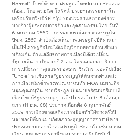
Normal” โจทย์ท้าทายเศรษฐกิจไทยปีมะเมียชะลอต่อ
เนื่อง… โดย ดร.ธนิต โสรัตน์ ประธานกรรมการใน
เครือบริษัทวี-เซิร์ฟ กรุ๊ป รองประธานสภาองค์การ
นายจ้างผู้ประกอบการค้าและอุตสาหกรรมไทย วันที่
6 มกราคม 2569 การพยากรณ์สภาวะเศรษฐกิจ
ปีพ.ศ. 2569 จำเป็นต้องเห็นภาพเศรษฐกิจปีที่ผ่านมา
เป็นปีที่เศรษฐกิจไทยได้เผชิญวิกฤตหลายด้านเข้ามา
พร้อมกัน ด้านเสถียรภาพการเมืองปีเดียวเปลี่ยน
รัฐบาลมีนายกรัฐมนตรี 2 คน ไม่รวมนายกฯ รักษา
การเปลี่ยนจากคุณแพรทองธาร ชินวัตร เจอคลิปเสียง
“Uncle” พ่นพิษศาลรัฐธรรมนูญให้พ้นจากตำแหน่ง
การเมืองพลิกขั้วพรรคประชาชนทำ MOA เฉพาะกิจ
หนุนคุณอนุทิน ชาญวีระกูล เป็นนายกรัฐมนตรีแบบมี
เงื่อนไขแก้รัฐธรรมนูญ แต่ไปไม่รอดไม่ถึง 3 เดือนยุบ
สภา (11 ธ.ค. 68) ประกาศเลือกตั้ง 8 กุมภาพันธ์
2569 การเมืองขาดเสถียรภาพมีผลทำให้ช่วงครึ่งปี
หลังของปีที่ผ่านมาเกิดสภาวะสุญญากาศการบริหาร
ประเทศท่ามกลางวิกฤตเศรษฐกิจชะลอตัว เช่น ความ
เสี่ยงจากมาตรการภาษีของประธานาธิบดีทรัมป์