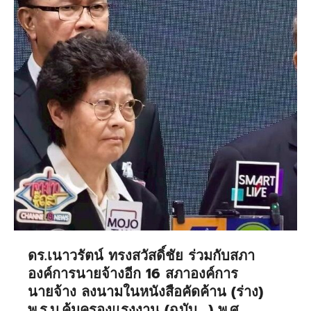
ดร.เนาวรัตน์ ทรงสวัสดิ์ชัย ร่วมกับสภา
องค์การนายจ้างอีก 16 สภาองค์การ
นายจ้าง ลงนามในหนังสือคัดค้าน (ร่าง)
พ.ร.บ.คุ้มครองแรงงาน (ฉบับ….) พ.ศ…