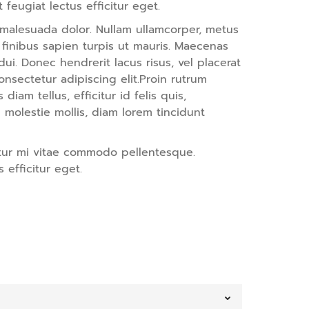
eugiat lectus efficitur eget.
s malesuada dolor. Nullam ullamcorper, metus
finibus sapien turpis ut mauris. Maecenas
t dui. Donec hendrerit lacus risus, vel placerat
nsectetur adipiscing elit.Proin rutrum
diam tellus, efficitur id felis quis,
u molestie mollis, diam lorem tincidunt
tetur mi vitae commodo pellentesque.
efficitur eget.