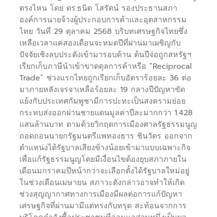
ตรงไหน โดย ดร.ธนิต โสรัตน์ รองประธานสภา
องค์การนายจ้างผู้ประกอบการค้าและอุตสาหกรรม
ไทย วันที่ 29 ตุลาคม 2568 บริบทเศรษฐกิจไทยซึ่ง
เหลือเวลาแค่สองเดือนจะหมดปีที่ผ่านมาเผชิญกับ
ปัจจัยเชิงลบประดังเข้ามารอบด้าน ต้นปีจ่อถูกสหรัฐฯ
เรียกเก็บภาษีนำเข้าขาดดุลการค้าหรือ “Reciprocal
Trade” ช่วงแรกไทยถูกเรียกเก็บอัตราร้อยละ 36 ต่อ
มาภายหลังเจรจาเหลือร้อยละ 19 กลางปีปัญหาขัด
แย้งกับประเทศกัมพูชามีการปะทะเป็นสงครามย่อย
กระทบส่งออกผ่านชายแดนมูลค่าปีละมากกว่า 1.428
แสนล้านบาท ตามด้วยวิกฤตการเมืองศาลรัฐธรรมนูญ
ถอดถอนนายกรัฐมนตรีแพทองธาร ชินวัตร ออกจาก
ตำแหน่งได้รัฐบาลเสียงข้างน้อยเข้ามาแบบเฉพาะกิจ
เพื่อแก้รัฐธรรมนูญโดยมีเงื่อนไขต้องยุบสภาภายใน
เดือนมกราคมปีหน้ากว่าจะเลือกตั้งได้รัฐบาลใหม่อยู่
ในช่วงเดือนเมษายน สภาวะดังกล่าวอาจทำให้เกิด
ช่วงสุญญากาศทางการเมืองมีผลต่อการแก้ปัญหา
เศรษฐกิจที่ผ่านมามีแต่ทรงกับทรุด สะท้อนจากการ