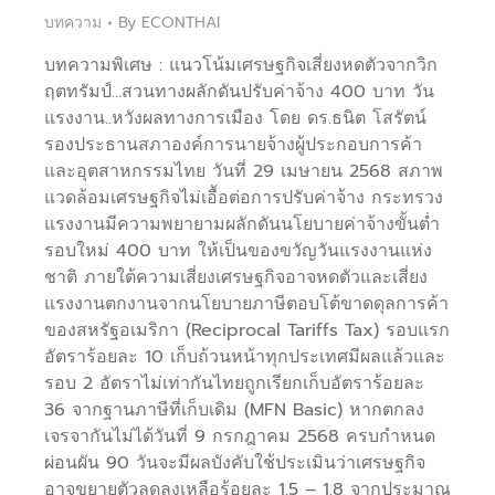
บทความ
By
ECONTHAI
บทความพิเศษ : แนวโน้มเศรษฐกิจเสี่ยงหดตัวจากวิก
ฤตทรัมป์…สวนทางผลักดันปรับค่าจ้าง 400 บาท วัน
แรงงาน..หวังผลทางการเมือง โดย ดร.ธนิต โสรัตน์
รองประธานสภาองค์การนายจ้างผู้ประกอบการค้า
และอุตสาหกรรมไทย วันที่ 29 เมษายน 2568 สภาพ
แวดล้อมเศรษฐกิจไม่เอื้อต่อการปรับค่าจ้าง กระทรวง
แรงงานมีความพยายามผลักดันนโยบายค่าจ้างขั้นต่ำ
รอบใหม่ 400 บาท ให้เป็นของขวัญวันแรงงานแห่ง
ชาติ ภายใต้ความเสี่ยงเศรษฐกิจอาจหดตัวและเสี่ยง
แรงงานตกงานจากนโยบายภาษีตอบโต้ขาดดุลการค้า
ของสหรัฐอเมริกา (Reciprocal Tariffs Tax) รอบแรก
อัตราร้อยละ 10 เก็บถ้วนหน้าทุกประเทศมีผลแล้วและ
รอบ 2 อัตราไม่เท่ากันไทยถูกเรียกเก็บอัตราร้อยละ
36 จากฐานภาษีที่เก็บเดิม (MFN Basic) หากตกลง
เจรจากันไม่ได้วันที่ 9 กรกฎาคม 2568 ครบกำหนด
ผ่อนผัน 90 วันจะมีผลบังคับใช้ประเมินว่าเศรษฐกิจ
อาจขยายตัวลดลงเหลือร้อยละ 1.5 – 1.8 จากประมาณ