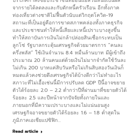
บริโภคกำลังซื้อประชาชนที่อ่อนแอส่วนหนึ่งเป็นผล
จากรายได้ลดลงและกับดักหนี้ครัวเรือน อีกทั้งภาค
ท่องเที่ยวต่างชาติไม่ฟื้นตัวนับแต่วิกฤตโควิด-19
สถานะที่เป็นอยู่คือการขาดสภาพคล่องทั้งภาคธุรกิจ
และประชาชนทำให้หนี้เสียและหนี้เปราะบางสูงขึ้น
ทำให้สถาบันการเงินไม่กล้าปล่อยสินเชื่อกระทบเป็น
ลูกโซ่ รัฐบาลกระตุ้นเศรษฐกิจด้วยมาตรการ “คนละ
ครึ่งพลัส” ใช้เงินจำนวน 8.4 หมื่นล้านบาท มีผู้เข้าถึง
ประมาณ 20 ล้านคนแต่ด้วยเงินไม่มากจำกัดใช้วันละ
ไม่เกิน 200 บาทแค่สิบวันหรือไม่เกินสิบสองวันเงินก็
หมดแล้วคงช่วยดึงเศรษฐกิจได้บ้างดีกว่าไม่ทำอะไร
สภาวะที่ไม่เอื้อเช่นนี้มีการปรับลด GDP ปีนี้อาจขยาย
ตัวได้ร้อยละ 2.0 – 2.2 ต่ำกว่าปีที่ผ่านมาที่ขยายตัวได้
ร้อยละ 2.5 และปีหน้าจากปัจจัยทั้งภายในและ
ภายนอกที่มีความเปราะบางและไม่แน่นอนสูง
เศรษฐกิจอาจขยายตัวได้ร้อยละ 1.6 – 1.8 ต่ำสุดใน
ภูมิภาคเอเชียแปซิฟิก…
Read article