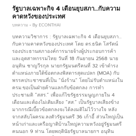
รัฐบาลเฉพาะกิจ 4 เดือนยุบสภา…กับความ
คาดหวังของประเทศ
บทความ
By
ECONTHAI
บทความวิชาการ : รัฐบาลเฉพาะกิจ 4 เดือนยุบสภา…
กับความคาดหวังของประเทศ โดย ดร.ธนิต โสรัตน์
รองประธานสภาองค์การนายจ้างผู้ประกอบการค้า
และอุตสาหกรรมไทย วันที่ 18 กันยายน 2568 นาย
อนุทิน ชาญวีรกุล นายกรัฐมนตรีคนที่ 32 เข้าดำรง
ตำแหน่งภายใต้ข้อตกลงพิสดารสุดแปลก (MOA) กับ
พรรคประชาชนที่เป็น “นั่งร้าน” โดยไม่รับตำแหน่งใน
ครม.ขอเป็นฝ่ายค้านแลกกับข้อตกลง การทำ
ประชามติ “สสร.” เพื่อแก้ไขรัฐธรรมนูญภายใน 4
เดือนและต้องไม่เติมเสียง “สส.” เป็นรัฐบาลเสียงข้าง
มากกรณีเบี้ยวข้อตกลงจะได้ลงมติไม่ไว้วางใจ หลัง
จากสลับโผครม.ลงตัวรัฐมนตรี 36 เก้าอี้ ส่วนใหญ่เป็น
หน้าเก่าและเครือญาติบ้านใหญ่ความหวังอยู่รัฐมนตรี
คนนอก 9 ท่าน โดยพฤตินัยรัฐบาลนายกฯ อนุทิน