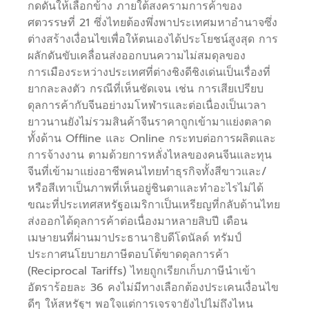
กดดันให้เลือกข้าง ภายใต้สงครามการค้าของ
ศตวรรษที่ 21 ซึ่งไทยต้องพึ่งพาประเทศมหาอำนาจซึ่ง
ต่างสร้างเงื่อนไขเพื่อให้ตนเองได้ประโยชน์สูงสุด การ
ผลักดันขับเคลื่อนส่งออกบนความไม่สมดุลของ
การเมืองระหว่างประเทศที่ต่างชิงดีชิงเด่นเป็นเรื่องที่
ยากละลงตัว กรณีที่เห็นชัดเจน เช่น การเสียเปรียบ
ดุลการค้ากับจีนอย่างมโหฬารและต่อเนื่องเป็นเวลา
ยาวนานยังไม่รวมสินค้าจีนราคาถูกเข้ามาแย่งตลาด
ทั้งด้าน Offline และ Online กระทบต่อการผลิตและ
การจ้างงาน ตามด้วยการหลั่งไหลของคนจีนและทุน
จีนที่เข้ามาแย่งอาชีพคนไทยทำธุรกิจทั้งสีขาวและ/
หรือสีเทาเป็นภาพที่เห็นอยู่ชินตาและทำอะไรไม่ได้
ขณะที่ประเทศสหรัฐอเมริกาเป็นเหรียญที่กลับด้านไทย
ส่งออกได้ดุลการค้าต่อเนื่องมาหลายสิบปี เดือน
เมษายนที่ผ่านมาประธานาธิบดีโดนัลด์ ทรัมป์
ประกาศนโยบายภาษีตอบโต้ขาดดุลการค้า
(Reciprocal Tariffs) ไทยถูกเรียกเก็บภาษีนำเข้า
อัตราร้อยละ 36 คงไม่มีทางเลือกต้องประเคนเงื่อนไข
ดีๆ ให้สหรัฐฯ พอใจแต่การเจรจายังไปไม่ถึงไหน