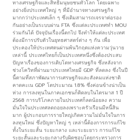
ทางเศรษฐกิจและสิทธิมนุษยชนทั่วโลก โดยเฉพาะ
อย่างยิ่งประเทศใหญ่ ๆ ที่มีอำนาจทางเศรษฐกิจ
มากกว่าประเทศเล็ก ๆ ซึ่งเดิมสามารถเจรจาต่อรอง
กันอย่างเป็นระบบผ่าน FTA ซึ่งแต่ละประเทศทำ MOU
ร่วมกันได้ ปัจจุบันเรื่องนี้ตกไป จึงทำให้แต่ละประเทศ
ต้องมีการปรับตัวในยุทธศาสตร์ต่าง ๆ กัน เพื่อ
ประคองให้ประเทศตนผ่านพ้นวิกฤตแห่งความวุ่นวาย
เหล่านี้ ประเทศไทยก็เป็นประเทศหนึ่งซึ่งต้องประสบ
ปัญหาเรื่องของการเติบโตทางเศรษฐกิจ ซึ่งหลังจาก
ช่วงโควิทที่ผ่านมาประเทศไทยมี GDP ที่ลดลง ซึ่งในปี
นี้ตามที่สภาพัฒนาการเศรษฐกิจและสังคมแห่งชาติ
คาดคะเน GDP โตประมาณ 1.8% ซึ่งค่อนข้างน่าเป็น
ห่วง การลงทุนในภาคเอกชนก็ติดลบในไตรมาส 1 ปี
2568 การบริโภคภายในประเทศก็ลดน้อยลง ความ
มั่นใจในประเทศลดถอยลงเพราะครัวเรือนมีหนี้สิน
มาก ผู้ประกอบการรายใหญ่เกิดความไม่มั่นใจในการ
ลงทุนใหม่ ซึ่งปัญหาใหญ่ ๆ เหล่านี้ต้องการการแก้ไข
ทั้งในระยะสั้น ระยะกลาง และระยะยาว การแก้ไข
ระยะสั้นและระยะกลางรับผิดชอบโดยกระทรวงการ