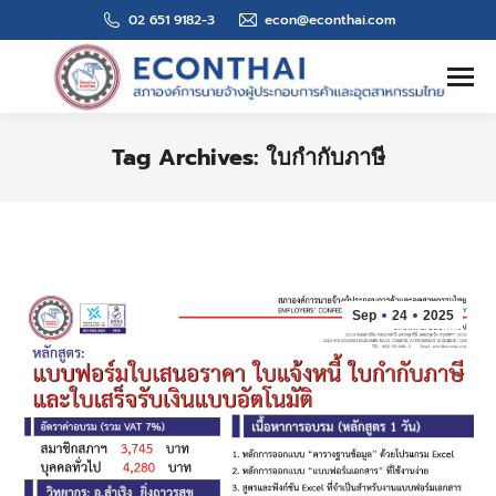
02 651 9182-3
econ@econthai.com
Search:
Tag Archives:
ใบกำกับภาษี
You are here:
Sep
24
2025