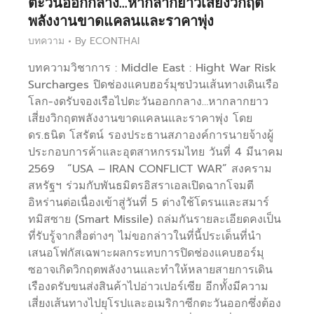
ตะวันออกกลาง…หากลากยาวเสี่ยงวิกฤต
พลังงานขาดแคลนและราคาพุ่ง
บทความ
By
ECONTHAI
บทความวิชาการ : Middle East : Hight War Risk
Surcharges ปิดช่องแคบฮอร์มุซป่วนเส้นทางเดินเรือ
โลก-งดรับจองเรือไปตะวันออกกลาง…หากลากยาว
เสี่ยงวิกฤตพลังงานขาดแคลนและราคาพุ่ง โดย
ดร.ธนิต โสรัตน์ รองประธานสภาองค์การนายจ้างผู้
ประกอบการค้าและอุตสาหกรรมไทย วันที่ 4 มีนาคม
2569 “USA – IRAN CONFLICT WAR” สงคราม
สหรัฐฯ ร่วมกับพันธมิตรอิสราเอลเปิดฉากโจมตี
อิหร่านต่อเนื่องเข้าสู่วันที่ 5 ต่างใช้โดรนและสมาร์
ทมิสซาย (Smart Missile) ถล่มกันรายละเอียดคงเป็น
ที่รับรู้จากสื่อต่างๆ ไม่ขอกล่าวในที่นี้ประเด็นที่นำ
เสนอโฟกัสเฉพาะผลกระทบการปิดช่องแคบฮอร์มุ
ซอาจเกิดวิกฤตพลังงานและทำให้หลายสายการเดิน
เรืองดรับขนส่งสินค้าไปอ่าวเปอร์เซีย อีกทั้งมีความ
เสี่ยงเส้นทางไปยุโรปและอเมริกาซีกตะวันออกซึ่งต้อง