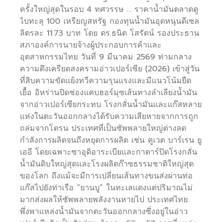
ครั้งใหญ่สุดในรอบ 4 ทศวรรษ … ราคาน้ำมันตลาดดู
ไบทะลุ 100 เหรียญสหรัฐ กองทุนน้ำมันอุดหนุนดีเซล
ลิตรละ 11.73 บาท โดย ดร.ธนิต โสรัตน์ รองประธาน
สภาองค์การนายจ้างผู้ประกอบการค้าและ
อุตสาหกรรมไทย วันที่ 9 มีนาคม 2569 ท่ามกลาง
ความตึงเครียดสงครามอ่าวเปอร์เซีย (2026) เข้าสู่วัน
ที่สิบความขัดแย้งทวีความรุนแรงและมีแนวโน้มยืด
เยื้อ อิหร่านปิดช่องแคบฮอร์มุซเส้นทางลำเลียงน้ำมัน
จากอ่าวเปอร์เซียกระทบ โรงกลั่นน้ำมันและแก๊สหลาย
แห่งในตะวันออกกลางได้รับความเสียหายจากการถูก
ถล่มจากโดรน ประเทศที่เป็นซัพพลายใหญ่ต่างลด
กำลังการผลิตจนถึงหยุดการผลิต เช่น คูเวต บาร์เรน ยู
เออี โดยเฉพาะซาอุดิอาระเบียและกาตาร์ปิดโรงกลั่น
น้ำมันดิบใหญ่สุดและโรงผลิตก๊าซธรรมชาติใหญ่สุด
ของโลก ถึงแม้จะมีการเปลี่ยนเส้นทางขนส่งผ่านท่อ
แก๊สไปยังท่าเรือ “ยานบู” ในทะเลแดงแต่ปริมาณไม่
มากส่งผลให้ซัพพลายพลังงานหายไป ประเทศไทย
พึ่งพาแหล่งน้ำมันจากตะวันออกกลางซึ่งอยู่ในอ่าว