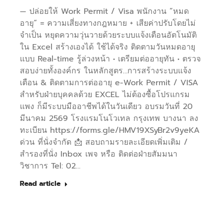
— ปล่อยให้ Work Permit / Visa พนักงาน “หมด
อายุ” = ความเสี่ยงทางกฎหมาย + เสียค่าปรับโดยไม่
จำเป็น หยุดความวุ่นวายด้วยระบบแจ้งเตือนอัตโนมัติ
ใน Excel สร้างเองได้ ใช้ได้จริง ติดตามวันหมดอายุ
แบบ Real-time รู้ล่วงหน้า • เตรียมต่ออายุทัน • ตรวจ
สอบง่ายทั้งองค์กร ในหลักสูตร…การสร้างระบบแจ้ง
เตือน & ติดตามการต่ออายุ e-Work Permit / VISA
สำหรับฝ่ายบุคคลด้วย EXCEL ไม่ต้องซื้อโปรแกรม
แพง ก็มีระบบมืออาชีพได้ในวันเดียว อบรมวันที่ 20
มีนาคม 2569 โรงแรมโนโวเทล กรุงเทพ บางนา ลง
ทะเบียน https://forms.gle/HMV19XSyBr2v9yeKA
ด่วน ที่นั่งจำกัด 📩 สอบถามรายละเอียดเพิ่มเติม /
สำรองที่นั่ง Inbox เพจ หรือ ติดต่อฝ่ายสัมมนา
วิชาการ Tel: 02…
Read article