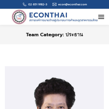
02 651 9182-3
econ@econthai.com
Search:
Team Category:
ประธาน
You are here: