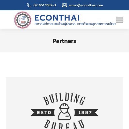
02 651 9182-3
econ@econthai.com
Search:
Partners
You are here: