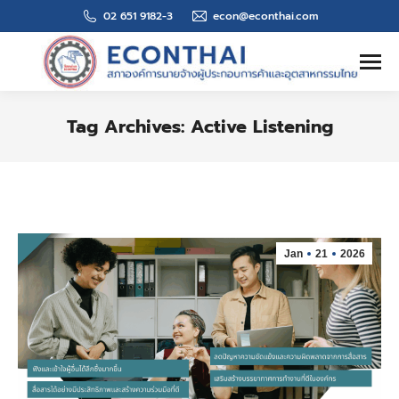
02 651 9182-3
econ@econthai.com
Search:
Tag Archives:
Active Listening
You are here:
Jan
21
2026