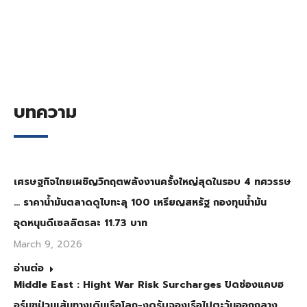
บทความ
เศรษฐกิจไทยเผชิญวิกฤตพลังงานครั้งใหญ่สุดในรอบ 4 ทศวรรษ
… ราคาน้ำมันตลาดดูไบทะลุ 100 เหรียญสหรัฐ กองทุนน้ำมัน
อุดหนุนดีเซลลิตรละ 11.73 บาท
March 9, 2026
อ่านต่อ
Middle East : Hight War Risk Surcharges ปิดช่องแคบฮ
อร์มุซป่วนเส้นทางเดินเรือโลก-งดรับจองเรือไปตะวันออกกลาง…