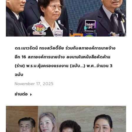
ดร.เนาวรัตน์ ทรงสวัสดิ์ชัย ร่วมกับสภาองค์การนายจ้าง
อีก 16 สภาองค์การนายจ้าง ลงนามในหนังสือคัดค้าน
(ร่าง) พ.ร.บ.คุ้มครองแรงงาน (ฉบับ….) พ.ศ…จำนวน 3
ฉบับ
November 17, 2025
อ่านต่อ