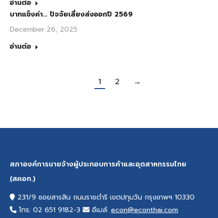
อ่านต่อ
บาทแข็งค่า… ปัจจัยเสี่ยงส่งออกปี 2569
December 26, 2025
อ่านต่อ
1
2
→
สภาองค์การนายจ้างผู้ประกอบการค้าและอุตสาหกรรมไทย
(สคอท.)
231/9 ซอยสารสิน ถนนราชดำริ เขตปทุมวัน กรุงเทพฯ 10330
โทร: 02 651 9182-3
อีเมล์:
econ@econthai.com