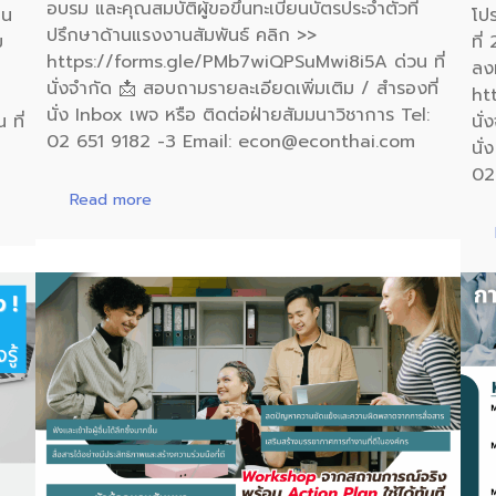
อบรม และคุณสมบัติผู้ขอขึ้นทะเบียนบัตรประจำตัวที่
าน
โป
ปรึกษาด้านแรงงานสัมพันธ์ คลิก >>
ม
ที
https://forms.gle/PMb7wiQPSuMwi8i5A ด่วน ที่
ลง
นั่งจำกัด 📩 สอบถามรายละเอียดเพิ่มเติม / สำรองที่
ht
นั่ง Inbox เพจ หรือ ติดต่อฝ่ายสัมมนาวิชาการ Tel:
ที่
นั่
02 651 9182 -3 Email: econ@econthai.com
นั่
02
Read more