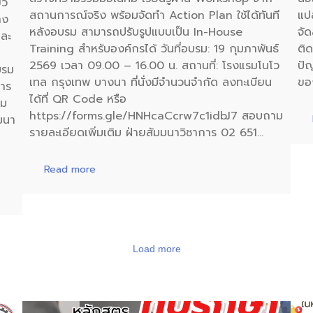
ยว
สถานการณ์จริง พร้อมจัดทำ Action Plan ใช้ได้ทันที
แป
าง
หลังอบรม สามารถปรับรูปแบบเป็น In-House
จั
และ
Training สำหรับองค์กรได้ วันที่อบรม: 19 กุมภาพันธ์
ติ
2569 เวลา 09.00 – 16.00 น. สถานที่: โรงแรมโนโว
ปั
บรม
เทล กรุงเทพ บางนา ที่นั่งมีจำนวนจำกัด ลงทะเบียน
ขอ
การ
ได้ที่ QR Code หรือ
่ม
https://forms.gle/HNHcaCcrw7c1idbJ7 สอบถาม
มมนา
รายละเอียดเพิ่มเติม ฝ่ายสัมมนาวิชาการ 02 651…
Read more
Load more