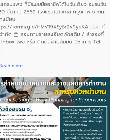
รแกรมแพง ก็มีระบบมืออาชีพได้ในวันเดียว อบรมวัน
่ 20 มีนาคม 2569 โรงแรมโนโวเทล กรุงเทพ บางนา
ทะเบียน
tps://forms.gle/HMV19XSyBr2v9yeKA ด่วน ที่
งจำกัด 📩 สอบถามรายละเอียดเพิ่มเติม / สำรองที่
ง Inbox เพจ หรือ ติดต่อฝ่ายสัมมนาวิชาการ Tel:
…
Read more