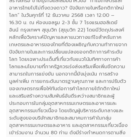
สร้างเครือ ข่ายธุรกิจและสัมมนาหัวข้อ “ทำไมเกษตรและ
อาหารไทยไปไม่ถึงดวงดาว? ปัจจัยภายในหรือกติกาใหม่
โลก” ในวันศุกร์ที่ 12 ธันวาคม 2568 เวลา 12.00 –
16.30 น. ณ ห้องบอลรูม 2-3 ชั้น 7 โรงแรมฮอลิเดย์
อินน์ กรุงเทพฯ สุขุมวิท (สุขุมวิท 22) โดยมีวัตถุประสงค์
หลักเพื่อวิเคราะห์ปัญหาและหาแนวทางแก้ไขสำหรับภาค
เกษตรและอาหารของไทยที่ต้องเผชิญกับความท้าทายจาก
ปัจจัยภายในและการเปลี่ยนแปลงของกติกาการค้าระดับ
โลก โดยเฉพาะประเด็นที่เกี่ยวกับแนวโน้มทิศทางการค้า
โลกและนโยบายที่ภาครัฐควรเร่งส่งเสริมเพื่อเพิ่มขีดความ
สามารถในการแข่งขัน นอกจากนี้ยังมุ่งเน้น การสร้าง
มูลค่าเพิ่ม การยกระดับมาตรฐานคุณภาพ และการปรับตัว
ของเกษตรกรเพื่อให้ทันต่อการค้าโลกภายใต้กติกาใหม่
และเสริมสร้างความสัมพันธ์อันดีระหว่างสมาชิกและผู้
ประกอบการในกลุ่มอุตสาหกรรมเกษตรและอาหารและ
อุตสาหกรรมเกี่ยวเนื่อง โดยเชิญผู้บริหารระดับกลางและ
ระดับสูงของบริษัทสมาชิกและสมาคมการค้าในกลุ่ม
อุตสาหกรรมเกษตรและอาหาร และอุตสาหกรรมเกี่ยวเนื่อง
เข้าร่วมงาน จำนวน 80 ท่าน ดังมีร่างกำหนดการตามสิ่ง