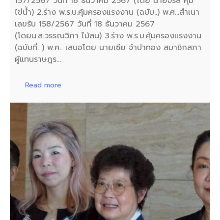
157/2567 วันที่ 18 ธันวาคม 2567 (โดย นายจรัส คุ้ม
ไข่น้ำ) 2.ร่าง พ.ร.บ.คุ้มครองแรงงาน (ฉบับ..) พ.ศ…สำเนา
เลขรับ 158/2567 วันที่ 18 ธันวาคม 2567
(โดยน.ส.วรรณวิภา ไม้สน) 3.ร่าง พ.ร.บ.คุ้มครองแรงงาน
(ฉบับที่. ) พ.ศ.. เสนอโดย นายเซีย จำปาทอง สมาชิกสภา
ผู้แทนราษฎร…
Read more