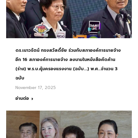
ดร.เนาวรัตน์ ทรงสวัสดิ์ชัย ร่วมกับสภาองค์การนายจ้าง
อีก 16 สภาองค์การนายจ้าง ลงนามในหนังสือคัดค้าน
(ร่าง) พ.ร.บ.คุ้มครองแรงงาน (ฉบับ….) พ.ศ…จำนวน 3
ฉบับ
November 17, 2025
อ่านต่อ