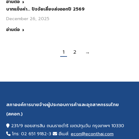
อ่านต่อ
บาทแข็งค่า… ปัจจัยเสี่ยงส่งออกปี 2569
December 26, 2025
อ่านต่อ
1
2
→
สภาองค์การนายจ้างผู้ประกอบการค้าและอุตสาหกรรมไทย
(สคอท.)
231/9 ซอยสารสิน ถนนราชดำริ เขตปทุมวัน กรุงเทพฯ 10330
โทร: 02 651 9182-3
อีเมล์:
econ@econthai.com