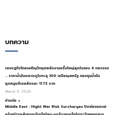
บทความ
เศรษฐกิจไทยเผชิญวิกฤตพลังงานครั้งใหญ่สุดในรอบ 4 ทศวรรษ
… ราคาน้ำมันตลาดดูไบทะลุ 100 เหรียญสหรัฐ กองทุนน้ำมัน
อุดหนุนดีเซลลิตรละ 11.73 บาท
March 9, 2026
อ่านต่อ
Middle East : Hight War Risk Surcharges ปิดช่องแคบฮ
อร์มุซป่วนเส้นทางเดินเรือโลก-งดรับจองเรือไปตะวันออกกลาง…