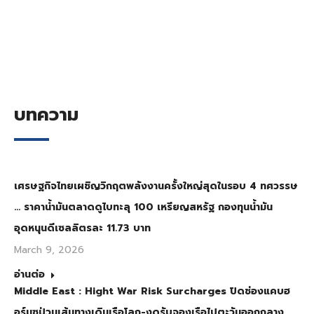
บทความ
เศรษฐกิจไทยเผชิญวิกฤตพลังงานครั้งใหญ่สุดในรอบ 4 ทศวรรษ
… ราคาน้ำมันตลาดดูไบทะลุ 100 เหรียญสหรัฐ กองทุนน้ำมัน
อุดหนุนดีเซลลิตรละ 11.73 บาท
March 9, 2026
อ่านต่อ
Middle East : Hight War Risk Surcharges ปิดช่องแคบฮ
อร์มุซป่วนเส้นทางเดินเรือโลก-งดรับจองเรือไปตะวันออกกลาง…