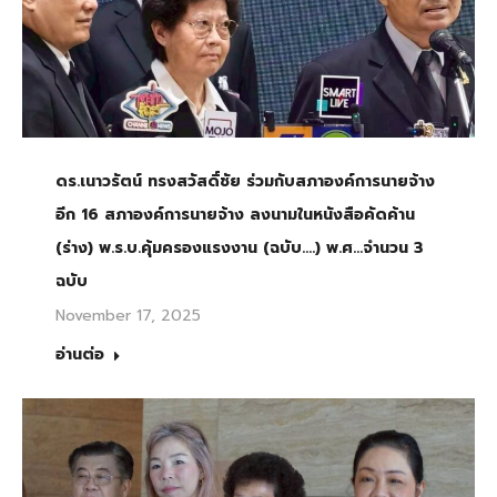
ดร.เนาวรัตน์ ทรงสวัสดิ์ชัย ร่วมกับสภาองค์การนายจ้าง
อีก 16 สภาองค์การนายจ้าง ลงนามในหนังสือคัดค้าน
(ร่าง) พ.ร.บ.คุ้มครองแรงงาน (ฉบับ….) พ.ศ…จำนวน 3
ฉบับ
November 17, 2025
อ่านต่อ