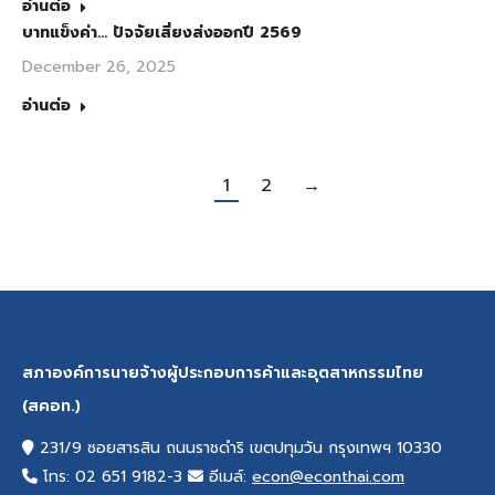
อ่านต่อ
บาทแข็งค่า… ปัจจัยเสี่ยงส่งออกปี 2569
December 26, 2025
อ่านต่อ
1
2
→
สภาองค์การนายจ้างผู้ประกอบการค้าและอุตสาหกรรมไทย
(สคอท.)
231/9 ซอยสารสิน ถนนราชดำริ เขตปทุมวัน กรุงเทพฯ 10330
โทร: 02 651 9182-3
อีเมล์:
econ@econthai.com