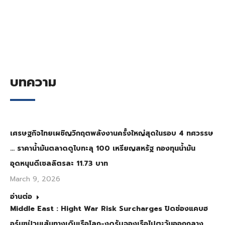
บทความ
เศรษฐกิจไทยเผชิญวิกฤตพลังงานครั้งใหญ่สุดในรอบ 4 ทศวรรษ
… ราคาน้ำมันตลาดดูไบทะลุ 100 เหรียญสหรัฐ กองทุนน้ำมัน
อุดหนุนดีเซลลิตรละ 11.73 บาท
March 9, 2026
อ่านต่อ
Middle East : Hight War Risk Surcharges ปิดช่องแคบฮ
อร์มุซป่วนเส้นทางเดินเรือโลก-งดรับจองเรือไปตะวันออกกลาง…