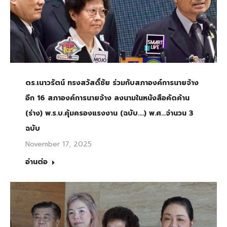
ดร.เนาวรัตน์ ทรงสวัสดิ์ชัย ร่วมกับสภาองค์การนายจ้าง
อีก 16 สภาองค์การนายจ้าง ลงนามในหนังสือคัดค้าน
(ร่าง) พ.ร.บ.คุ้มครองแรงงาน (ฉบับ….) พ.ศ…จำนวน 3
ฉบับ
November 17, 2025
อ่านต่อ