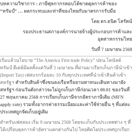
บทความวิชาการ :
ภาษีศุลกากรตอบโต้ขาดดุลการค้าของ
“ทรัมป์” …
ผลกระทบและท่าทีของไทยกับมาตรการรับมือ
โดย ดร.ธนิต โสรัตน์
รองประธานสภาองค์การนายจ้างผู้ประกอบการค้าและ
อุตสาหกรรมไทย
วันที่ 7 เมษายน 2568
เริ่มแล้วนโยบาย “The America First trade Policy” ปธน.โดนัลด์
ทรัมป์ ดีเดย์มีผลตั้งแต่วันที่ 5 เมษายน ที่ผ่านมาเรียกเก็บภาษีนำเข้า
(Import Tax) เฟสแรกร้อยละ 10 กับทุกประเทศที่นำเข้าสินค้าเข้า
สหรัฐฯ
สำหรับสินค้าซึ่งขนลงเรือหรือยานพาหนะเดินทางมายัง
สหรัฐฯ ก่อนวันดังกล่าวจะไม่ถูกเก็บภาษีก่อนเวลา 00.01 ของวันที่
27 พฤษภาคม 2568 การเรียกเก็บภาษีจากอัตราภาษีเดิม (MFN
apply rate) รวมทั้งอากรค่าธรรมเนียมและค่าใช้จ่ายอื่น ๆ ที่แต่ละ
ประเทศถูกจัดเก็บอยู่เดิม
สำหรับเฟสสอง เริ่ม 9 เมษายน 2568 โดยจะเก็บกับประเทศต่าง ๆ ที่
ได้เปรียบดุลการค้าอัตราแตกต่างกันไป ไทยติดโผประเทศถูกเรียก