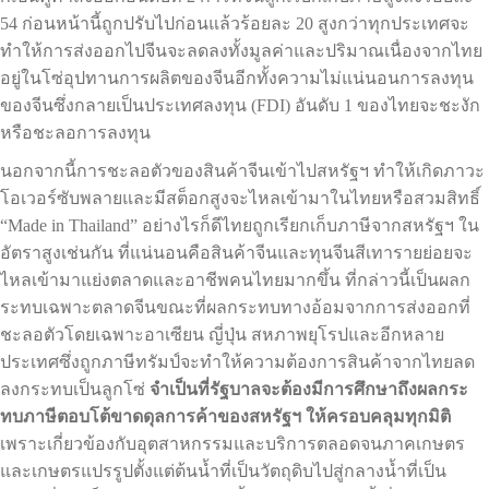
54 ก่อนหน้านี้ถูกปรับไปก่อนแล้วร้อยละ 20 สูงกว่าทุกประเทศจะ
ทำให้การส่งออกไปจีนจะลดลงทั้งมูลค่าและปริมาณเนื่องจากไทย
อยู่ในโซ่อุปทานการผลิตของจีนอีกทั้งความไม่แน่นอนการลงทุน
ของจีนซึ่งกลายเป็นประเทศลงทุน (FDI) อันดับ 1 ของไทยจะชะงัก
หรือชะลอการลงทุน
นอกจากนี้การชะลอตัวของสินค้าจีนเข้าไปสหรัฐฯ ทำให้เกิดภาวะ
โอเวอร์ซับพลายและมีสต็อกสูงจะไหลเข้ามาในไทยหรือสวมสิทธิ์
“Made in Thailand” อย่างไรก็ดีไทยถูกเรียกเก็บภาษีจากสหรัฐฯ ใน
อัตราสูงเช่นกัน ที่แน่นอนคือสินค้าจีนและทุนจีนสีเทารายย่อยจะ
ไหลเข้ามาแย่งตลาดและอาชีพคนไทยมากขึ้น ที่กล่าวนี้เป็นผลก
ระทบเฉพาะตลาดจีนขณะที่ผลกระทบทางอ้อมจากการส่งออกที่
ชะลอตัวโดยเฉพาะอาเซียน ญี่ปุ่น สหภาพยุโรปและอีกหลาย
ประเทศซึ่งถูกภาษีทรัมป์จะทำให้ความต้องการสินค้าจากไทยลด
ลงกระทบเป็นลูกโซ่
จำเป็นที่รัฐบาลจะต้องมีการศึกษาถึงผลกระ
ทบภาษีตอบโต้ขาดดุลการค้าของสหรัฐฯ ให้ครอบคลุมทุกมิติ
เพราะเกี่ยวข้องกับอุตสาหกรรมและบริการตลอดจนภาคเกษตร
และเกษตรแปรรูปตั้งแต่ต้นน้ำที่เป็นวัตถุดิบไปสู่กลางน้ำที่เป็น