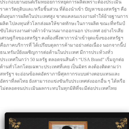
ประกอบยานยนต์เริ่มทยอยการหยุดการผลิตเพราะต้องประเมิน
ราคาวัตถุดิบและ/หรือชิ้นส่วน ที่ต้องนำเข้า ปัญหาของสหรัฐฯ คือ
ต้นทุนการผลิตในประเทศสูง ขาดแคลนแรงงานทำให้ย้ายฐานการ
ผลิต ไปลงทุนทั่วโลกส่งผลให้ขาดทักษะในการผลิต ขณะที่ทรัมป์
ขับไล่แรงงานต่างด้าวจำนวนมากออกนอก ประเทศ อย่างไรเสีย
เศรษฐกิจของสหรัฐฯ คงต้องพึ่งพาการนำเข้าจุดแข็งของสหรัฐฯ
คือภาคบริการที่ ได้เปรียบดุลการค้ามาอย่างต่อเนื่อง นอกจากนี้ป
ธน.ทรัมป์ยังเผชิญการต่อต้านในประเทศ มีการประท้วงทั่ว
ประเทศในกว่า 50 มลรัฐ ตลอดจนสินค้า “USA Brand” เริ่มถูกต่อ
ต้านทั่วโลกโดยเฉพาะประเทศที่เคย เป็นมิตร คงต้องติดตามว่า
สหรัฐฯ จะอ่อนข้อลดอัตราภาษีศุลกากรแบบต่างตอบแทนและ
อัตราที่ลดไทย ยังสามารถแข่งขันกับประเทศส่งออกอื่น ๆ ได้หรือ
ไม่ตลอดจนประเมินผลกระทบในทุกมิติที่จะมีต่อประเทศไทย