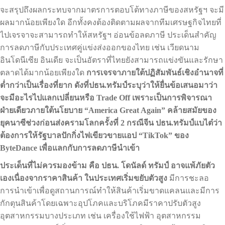
จะสรุปถึงผลกระทบจากมาตรการตอบโต้ทางภาษีของสหรัฐฯ จะมี
ผลมากน้อยเพียงใด อีกทั้งคงต้องติดตามผลจากทีมเศรษฐกิจไทยที่
ไปเจรจาจะสามารถทำให้สหรัฐฯ อ่อนข้อลดภาษี ประเด็นสำคัญ
การลดภาษีกับประเทศคู่แข่งส่งออกของไทย เช่น เวียดนาม
อินโดนีเซีย อินเดีย จะเป็นอัตราที่ไทยยังสามารถแข่งขันและรักษา
ตลาดได้มากน้อยเพียงใด
การเจรจาภายใต้ปฏิสัมพันธ์เชิงอำนาจที่
ต่ำกว่าเป็นเรื่องที่ยาก ดังที่ปธน.ทรัมป์ระบุว่าให้ยื่นข้อเสนอมาว่า
จะมีอะไรไปแลกเปลี่ยนหรือ Trade Off เพราะเป็นการพิจารณา
ฝ่ายเดียวภายใต้นโยบาย “America Great Again” คล้ายสมัยของ
ยุคนาซีช่วงก่อนส่งครามโลกครั้งที่ 2 กรณีจีน ปธน.ทรัมป์แบไต๋ว่า
ต้องการให้รัฐบาลปักกิ่งไฟเขียวขายแอป “TikTok” ของ
ByteDance เพื่อแลกกับการลดภาษีนำเข้า
ประเด็นที่ไม่ควรมองข้าม คือ ปธน. โดนัลด์ ทรัมป์ อาจแพ้ภัยตัว
เองเนื่องจากราคาสินค้า ในประเทศเริ่มขยับตัวสูง
มีการชะลอ
การนำเข้าเพื่อดูสถานการณ์ทำให้สินค้าเริ่มขาดแคลนและมีการ
กักตุนสินค้าโดยเฉพาะอุปโภคและบริโภคมีราคาปรับตัวสูง
อุตสาหกรรมบางประเภท เช่น เครื่องใช้ไฟฟ้า อุตสาหกรรม