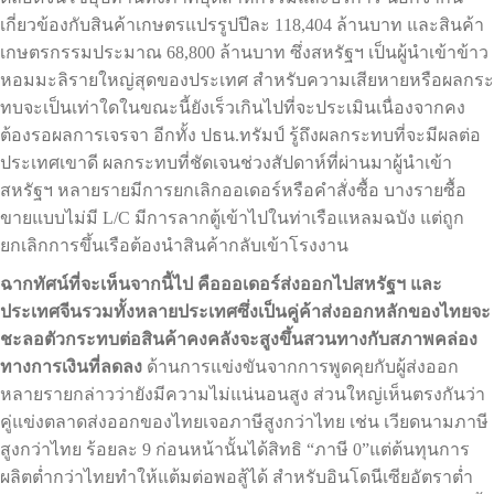
เกี่ยวข้องกับสินค้าเกษตรแปรรูปปีละ 118,404 ล้านบาท และสินค้า
เกษตรกรรมประมาณ 68,800 ล้านบาท ซึ่งสหรัฐฯ เป็นผู้นำเข้าข้าว
หอมมะลิรายใหญ่สุดของประเทศ สำหรับความเสียหายหรือผลกระ
ทบจะเป็นเท่าใดในขณะนี้ยังเร็วเกินไปที่จะประเมินเนื่องจากคง
ต้องรอผลการเจรจา อีกทั้ง ปธน.ทรัมป์ รู้ถึงผลกระทบที่จะมีผลต่อ
ประเทศเขาดี ผลกระทบที่ชัดเจนช่วงสัปดาห์ที่ผ่านมาผู้นำเข้า
สหรัฐฯ หลายรายมีการยกเลิกออเดอร์หรือคำสั่งซื้อ บางรายซื้อ
ขายแบบไม่มี L/C มีการลากตู้เข้าไปในท่าเรือแหลมฉบัง แต่ถูก
ยกเลิกการขึ้นเรือต้องนำสินค้ากลับเข้าโรงงาน
ฉากทัศน์ที่จะเห็นจากนี้ไป คือออเดอร์ส่งออกไปสหรัฐฯ และ
ประเทศจีนรวมทั้งหลายประเทศซึ่งเป็นคู่ค้าส่งออกหลักของไทยจะ
ชะลอตัวกระทบต่อสินค้าคงคลังจะสูงขึ้นสวนทางกับสภาพคล่อง
ทางการเงินที่ลดลง
ด้านการแข่งขันจากการพูดคุยกับผู้ส่งออก
หลายรายกล่าวว่ายังมีความไม่แน่นอนสูง ส่วนใหญ่เห็นตรงกันว่า
คู่แข่งตลาดส่งออกของไทยเจอภาษีสูงกว่าไทย เช่น เวียดนามภาษี
สูงกว่าไทย ร้อยละ 9 ก่อนหน้านั้นได้สิทธิ “ภาษี 0”แต่ต้นทุนการ
ผลิตต่ำกว่าไทยทำให้แต้มต่อพอสู้ได้ สำหรับอินโดนีเซียอัตราต่ำ