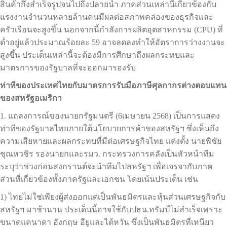
สินค้ากึ่งสำเร็จรูปจนไปถึงปลายน้ำ ภาคส่วนเหล่านี้เกี่ยวข้องกับ
แรงงานจำนวนหลายล้านคนมีผลต่อสภาพคล่องของธุรกิจและ
ครัวเรือนจะสูงขึ้น นอกจากนี้กำลังการผลิตอุตสาหกรรม (CPU) ที่
ต่ำอยู่แล้วประมาณร้อยละ 59 อาจลดลงทำให้อัตราการว่างงานจะ
สูงขึ้น ประเด็นเหล่านี้จะต้องมีการศึกษาถึงผลกระทบและ
มาตรการของรัฐบาลที่จะออกมารองรับ
ท่าทีของประเทศไทยกับมาตรการรับมือภาษีศุลกากรต่างตอบแทน
ของสหรัฐอเมริกา
1. แถลงการณ์ของนายกรัฐมนตรี (6เมษายน 2568) เป็นการแสดง
ท่าทีของรัฐบาลไทยภายใต้นโยบายการค้าของสหรัฐฯ ซึ่งเห็นถึง
ความเสียหายและผลกระทบที่มีต่อเศรษฐกิจไทย แต่งตั้ง นายพิชัย
ชุณหวชิร รองนายกและรมว. กระทรวงการคลังเป็นหัวหน้าทีม
ระบุว่าช่วงก่อนสงกรานต์จะนำทีมไปสหรัฐฯ เพื่อเจรจากับภาค
ส่วนที่เกี่ยวข้องทั้งภาครัฐและเอกชน โดยเน้นประเด็น เช่น
1) ไทยไม่ใช่เพียงผู้ส่งออกแต่เป็นพันธมิตรและหุ้นส่วนเศรษฐกิจกับ
สหรัฐฯ มาช้านาน ประเด็นนี้อาจใช้กับปธน.ทรัมป์ไม่สำเร็จเพราะ
ขนาดแคนาดา อังกฤษ อียูและไต้หวัน ซึ่งเป็นพันธมิตรที่เหนียว