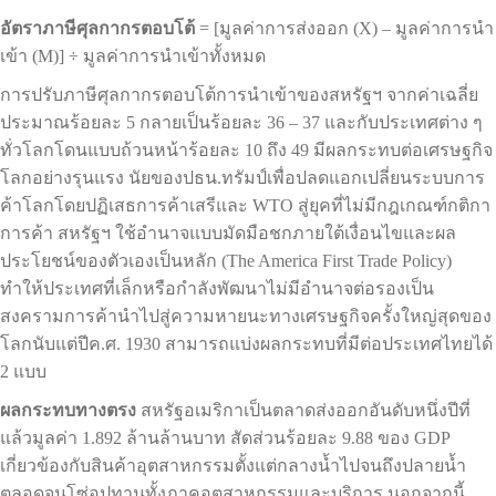
อัตราภาษีศุลกากรตอบโต้
= [มูลค่าการส่งออก (X) – มูลค่าการนำ
เข้า (M)] ÷ มูลค่าการนำเข้าทั้งหมด
การปรับภาษีศุลกากรตอบโต้การนำเข้าของสหรัฐฯ จากค่าเฉลี่ย
ประมาณร้อยละ 5 กลายเป็นร้อยละ 36 – 37 และกับประเทศต่าง ๆ
ทั่วโลกโดนแบบถ้วนหน้าร้อยละ 10 ถึง 49 มีผลกระทบต่อเศรษฐกิจ
โลกอย่างรุนแรง นัยของปธน.ทรัมป์เพื่อปลดแอกเปลี่ยนระบบการ
ค้าโลกโดยปฏิเสธการค้าเสรีและ WTO สู่ยุคที่ไม่มีกฎเกณฑ์กติกา
การค้า สหรัฐฯ ใช้อำนาจแบบมัดมือชกภายใต้เงื่อนไขและผล
ประโยชน์ของตัวเองเป็นหลัก (The America First Trade Policy)
ทำให้ประเทศที่เล็กหรือกำลังพัฒนาไม่มีอำนาจต่อรองเป็น
สงครามการค้านำไปสู่ความหายนะทางเศรษฐกิจครั้งใหญ่สุดของ
โลกนับแต่ปีค.ศ. 1930 สามารถแบ่งผลกระทบที่มีต่อประเทศไทยได้
2 แบบ
ผลกระทบทางตรง
สหรัฐอเมริกาเป็นตลาดส่งออกอันดับหนึ่งปีที่
แล้วมูลค่า 1.892 ล้านล้านบาท สัดส่วนร้อยละ 9.88 ของ GDP
เกี่ยวข้องกับสินค้าอุตสาหกรรมตั้งแต่กลางน้ำไปจนถึงปลายน้ำ
ตลอดจนโซ่อุปทานทั้งภาคอุตสาหกรรมและบริการ นอกจากนี้